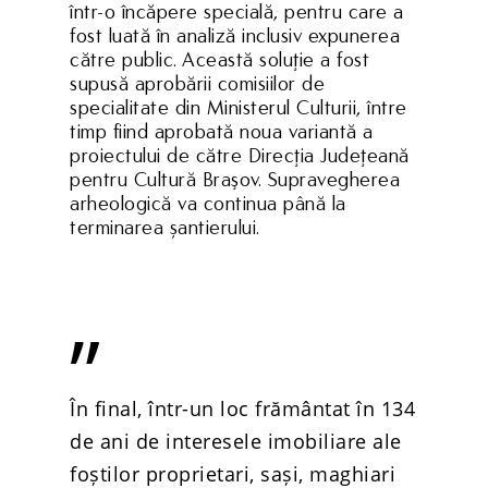
într-o încăpere specială, pentru care a
fost luată în analiză inclusiv expunerea
către public. Această soluţie a fost
supusă aprobării comisiilor de
specialitate din Ministerul Culturii, între
timp fiind aprobată noua variantă a
proiectului de către Direcţia Judeţeană
pentru Cultură Braşov. Supravegherea
arheologică va continua până la
Home
terminarea șantierului.
Despre noi
Domenii
”
Producție
Cariere
Dezvoltare
Noutăți
În final, într-un loc frământat în 134
Turism
Contact
de ani de interesele imobiliare ale
Energie
foștilor proprietari, sași, maghiari