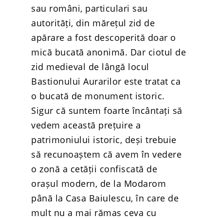
sau români, particulari sau
Contact
autorități, din mărețul zid de
(+40) 368 450 127
apărare a fost descoperită doar o
(+40) 268 316 312
mică bucată anonimă. Dar ciotul de
Strada Hermann Oberth, 
500331 Brașov, RO
zid medieval de lângă locul
Bastionului Aurarilor este tratat ca
o bucată de monument istoric.
Sigur că suntem foarte încântați să
vedem această prețuire a
patrimoniului istoric, deși trebuie
să recunoaștem că avem în vedere
o zonă a cetății confiscată de
orașul modern, de la Modarom
până la Casa Baiulescu, în care de
mult nu a mai rămas ceva cu