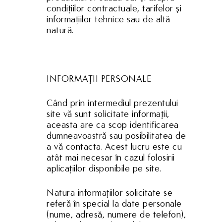
condiţiilor contractuale, tarifelor şi
Producție
Cariere
informaţiilor tehnice sau de altă
Dezvoltare
natură.
Noutăți
Turism
Contact
Energie
INFORMAŢII PERSONALE
Contact
Când prin intermediul prezentului
(+40) 368 450 127
site vă sunt solicitate informaţii,
(+40) 268 316 312
aceasta are ca scop identificarea
Strada Hermann Oberth, 
dumneavoastră sau posibilitatea de
500331 Brașov, RO
a vă contacta. Acest lucru este cu
atât mai necesar în cazul folosirii
aplicaţiilor disponibile pe site.
Natura informaţiilor solicitate se
referă în special la date personale
(nume, adresă, numere de telefon),