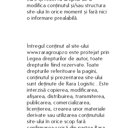
modifica conţinutul şi/sau structura
site-ului în orice moment şi fară nici
o informare prealabilă.
Întregul conţinut al site-ului
www.raragroup.ro este protejat prin
Legea drepturilor de autor, toate
drepturile fiind rezervate. Toate
drepturile referitoare la pagini,
conţinutul şi prezentarea site-ului
sunt deţinute de Rara Logistic . Este
interzisă copierea, modificarea,
afişarea, distribuirea, transmiterea,
publicarea, comercializarea,
licenţierea, crearea unor materiale
derivate sau utilizarea conţinutului
site-ului în orice scop fară
confirmarea scrisă din partea Rara