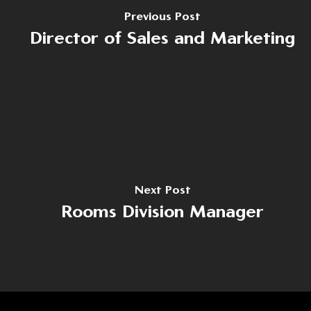
Previous Post
Director of Sales and Marketing
Home
Despre noi
Domenii
Producție
Cariere
Dezvoltare
Noutăți
Next Post
Turism
Contact
Rooms Division Manager
Energie
Contact
(+40) 368 450 127
(+40) 268 316 312