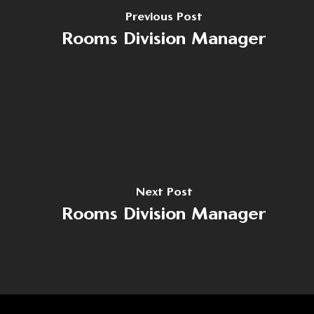
Previous Post
Rooms Division Manager
Home
Despre noi
Domenii
Producție
Cariere
Dezvoltare
Noutăți
Next Post
Turism
Contact
Rooms Division Manager
Energie
Contact
(+40) 368 450 127
(+40) 268 316 312