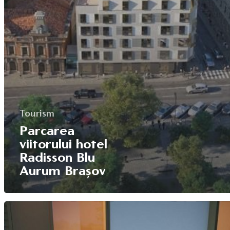
Despre noi
Domenii
Producție
Cariere
Dezvoltare
Noutăți
Turism
Contact
Energie
Tourism
Contact
Parcarea
viitorului hotel
(+40) 368 450 127
(+40) 268 316 312
Radisson Blu
Aurum Brașov
Strada Hermann Oberth, 
500331 Brașov, RO