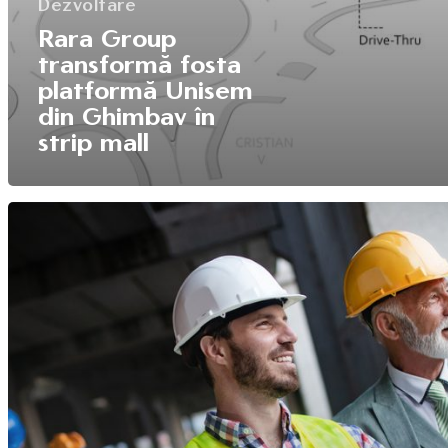
Dezvoltare
Energie
Rara Group
Contact
transformă fosta
platformă Unisem
(+40) 368 450 127
din Ghimbav în
(+40) 268 316 312
strip mall
Strada Hermann Oberth, 
500331 Brașov, RO