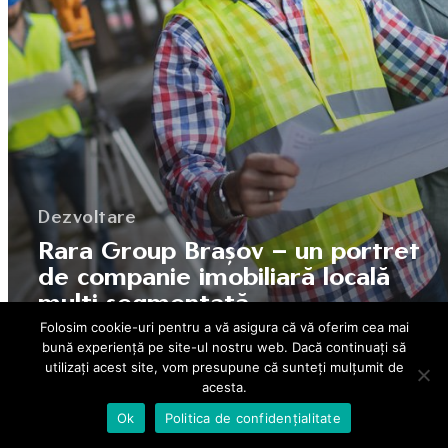
Dezvoltare
Rara Group Brașov – un portret
de companie imobiliară locală
multi-segmentată
Folosim cookie-uri pentru a vă asigura că vă oferim cea mai
bună experiență pe site-ul nostru web. Dacă continuați să
utilizați acest site, vom presupune că sunteți mulțumit de
acesta.
Ok
Politica de confidențialitate