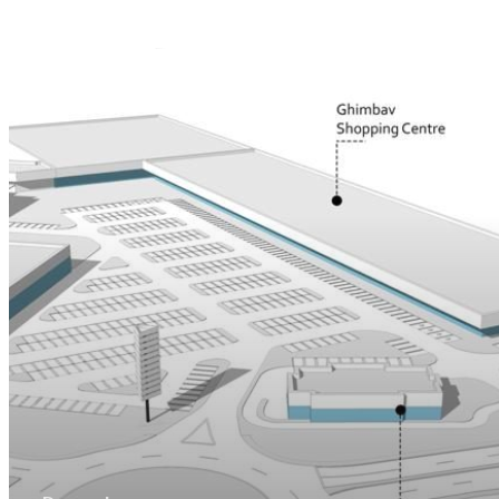
Home
Despre noi
Domenii
Producție
Cariere
Dezvoltare
Noutăți
Turism
Contact