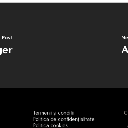
s Post
Ne
ger
A
Termenii și condiții
C
Politica de confidențialitate
Politica cookies