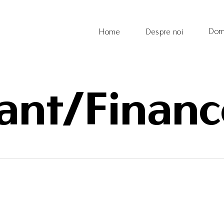
Dom
Home
Despre noi
ant/Financ