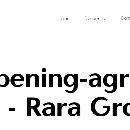
Dom
Home
Despre noi
pening-agr
s - Rara G