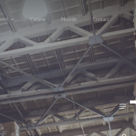
enii
Cariere
Noutăți
Contact
Contact