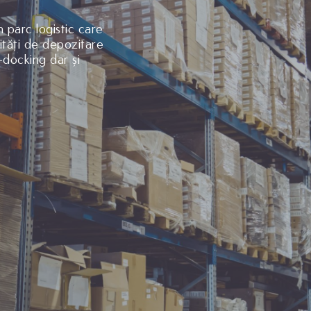
parc logistic care
lități de depozitare
s-docking dar și