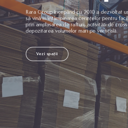
Rara Group începând cu 2010 a dezvoltat un 
să vină în întâmpinarea cerințelor pentru faci
prin amplasarea de rafturi, activități de cros
depozitarea volumelor mari pe verticală.
Vezi spații