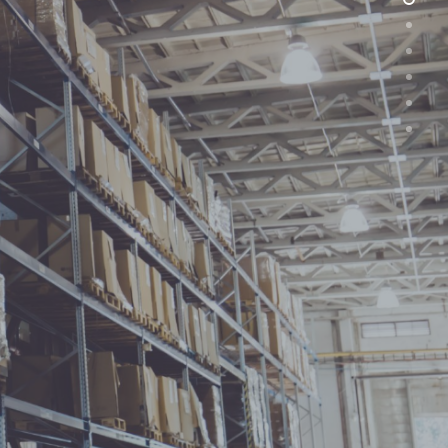
(+40) 368 450 127
(+40) 268 316 312
Strada Hermann Oberth, nr. 8, 50033
Brașov, RO