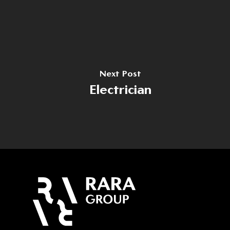
Home
Despre noi
Domenii
Producție
Cariere
Next Post
Electrician
Dezvoltare
Noutăți
Turism
Contact
Energie
Contact
(+40) 368 450 127
(+40) 268 316 312
Strada Hermann Oberth, 
500331 Brașov, RO