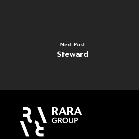
Home
Despre noi
Domenii
Producție
Cariere
Next Post
Steward
Dezvoltare
Noutăți
Turism
Contact
Energie
Contact
(+40) 368 450 127
(+40) 268 316 312
Strada Hermann Oberth, 
500331 Brașov, RO