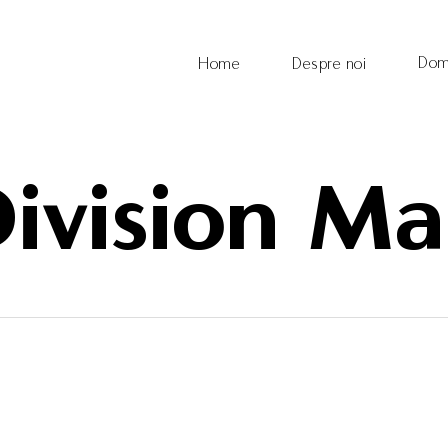
Dom
Home
Despre noi
ivision M