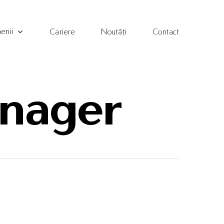
enii
Cariere
Noutăți
Contact
anager