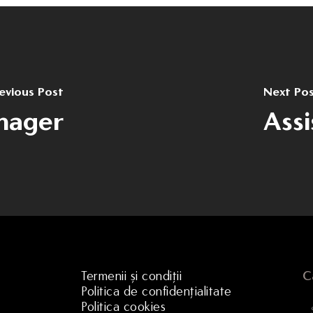
evious Post
Next Po
nager
Ass
Termenii și condiții
C
Politica de confidențialitate
Politica cookies