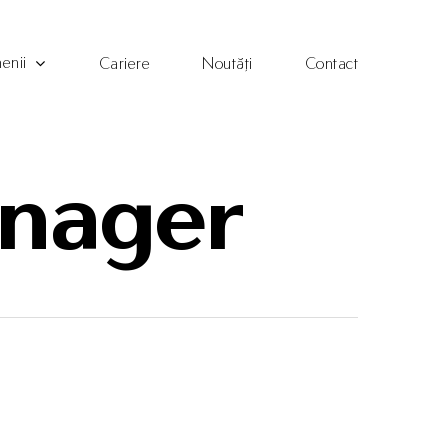
enii
Cariere
Noutăți
Contact
anager