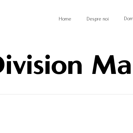
Dom
Home
Despre noi
ivision M