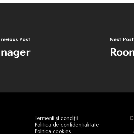
revious Post
Next Post
anager
Room
Termenii și condiții
C
Politica de confidențialitate
Politica cookies