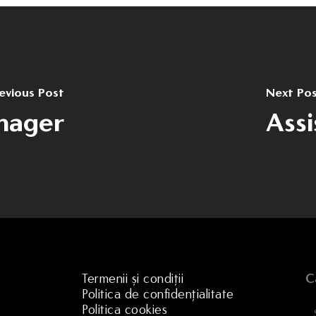
evious Post
Next Po
nager
Ass
Termenii și condiții
C
Politica de confidențialitate
Politica cookies