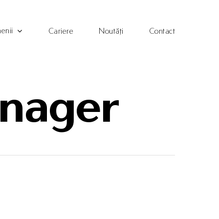
enii
Cariere
Noutăți
Contact
anager