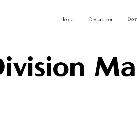
Dom
Home
Despre noi
ivision M