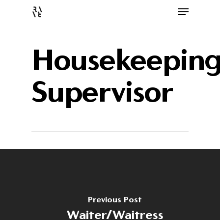
Housekeepin
Supervisor
Previous Post
Waiter/Waitress