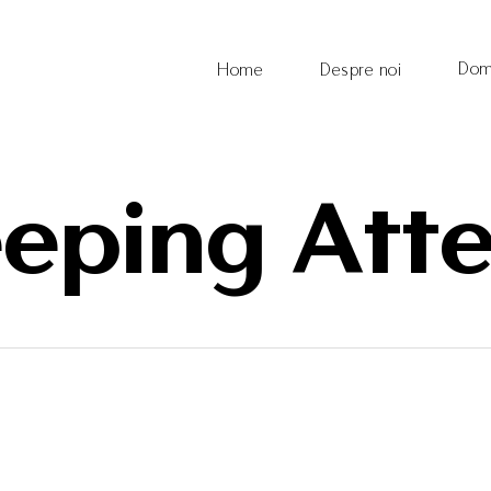
Dom
Home
Despre noi
eping Att