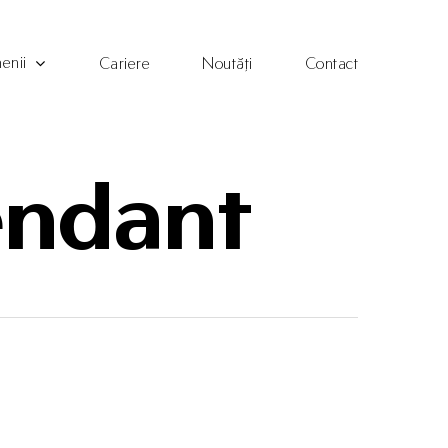
enii
Cariere
Noutăți
Contact
endant