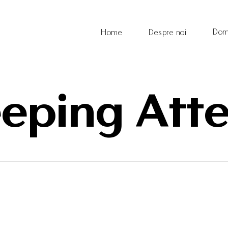
Dom
Home
Despre noi
eping Att