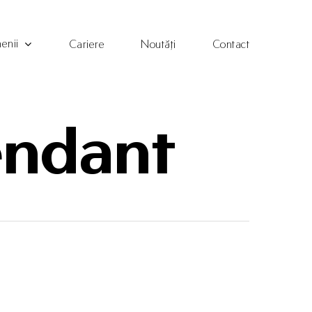
enii
Cariere
Noutăți
Contact
endant