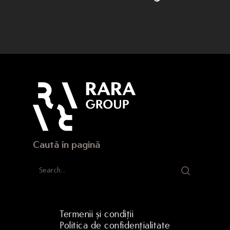
Domenii
Producție
Cariere
Dezvoltare
Noutăți
Turism
Contact
Energie
Contact
(+40) 368 450 127
(+40) 268 316 312
Caută în pagină
Strada Hermann Oberth, 
500331 Brașov, RO
Termenii și condiții
Politica de confidențialitate