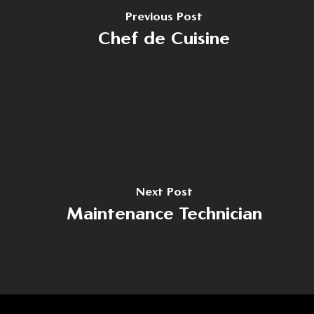
Previous Post
Chef de Cuisine
Home
Despre noi
Domenii
Producție
Cariere
Dezvoltare
Noutăți
Next Post
Turism
Contact
Maintenance Technician
Energie
Contact
(+40) 368 450 127
(+40) 268 316 312