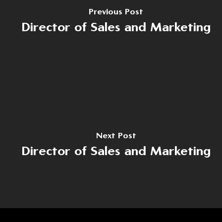
Previous Post
Director of Sales and Marketing
Home
Despre noi
Domenii
Producție
Cariere
Dezvoltare
Noutăți
Next Post
Turism
Contact
Director of Sales and Marketing
Energie
Contact
(+40) 368 450 127
(+40) 268 316 312