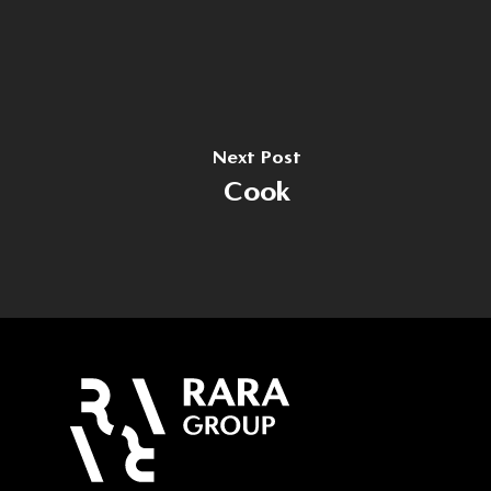
Home
Despre noi
Domenii
Producție
Cariere
Next Post
Cook
Dezvoltare
Noutăți
Turism
Contact
Energie
Contact
(+40) 368 450 127
(+40) 268 316 312
Strada Hermann Oberth, 
500331 Brașov, RO