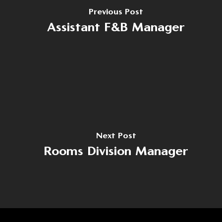
Previous Post
Assistant F&B Manager
Home
Despre noi
Domenii
Producție
Cariere
Dezvoltare
Noutăți
Next Post
Turism
Contact
Rooms Division Manager
Energie
Contact
(+40) 368 450 127
(+40) 268 316 312