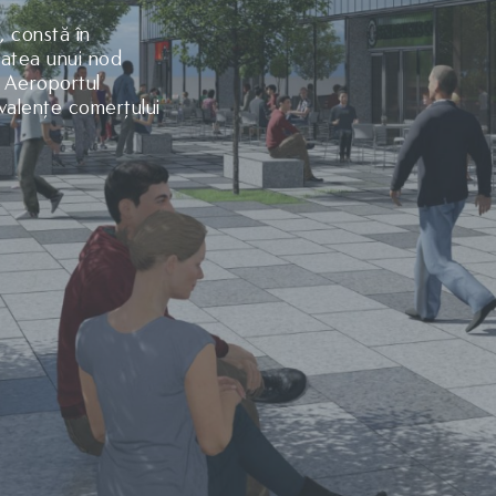
, constă în
tatea unui nod
i Aeroportul
valențe comerțului