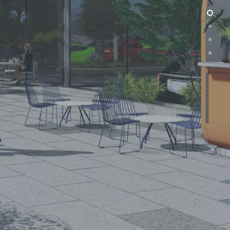
(+40) 368 450 127
(+40) 268 316 312
Strada Hermann Oberth, nr. 8, 50033
Brașov, RO