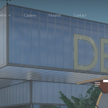
enii
Cariere
Noutăți
Contact
Contact